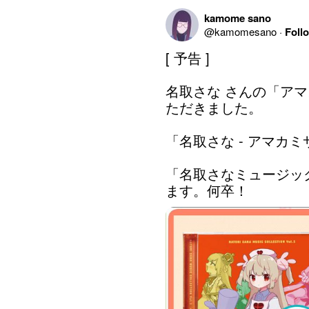
kamome sano
@
kamomesano
·
Foll
[ 予告 ]

名取さな さんの「ア
ただきました。

「名取さな - アマカミサマ (
「名取さなミュージック
ます。何卒！