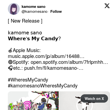
kamome sano
@
kamomesano
·
Follow
[ New Release ]

𝗄𝖺𝗆𝗈𝗆𝖾 𝗌𝖺𝗇𝗈

𝗪𝗵𝗲𝗿𝗲'𝘀 𝗠𝘆 𝗖𝗮𝗻𝗱𝘆?

🍎Apple Music: 
music.apple.com/jp/album/16488…
🟢Spotify: 
open.spotify.com/album/7frlpmhh…
🎧etc.: 
push.fm/fl/kamomesano-…
#WheresMyCandy
#kamomesanoWheresMyCandy
Watch on X