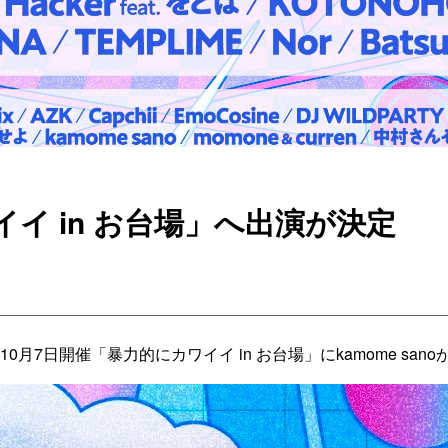
イ in お台場」へ出演が決定
0月7日開催「暴力的にカワイイ in お台場」にkamome san