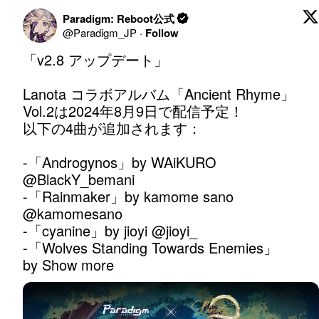
Paradigm: Reboot公式
@
Paradigm_JP
·
Follow
「v2.8 アップデート」

Lanota コラボアルバム「Ancient Rhyme」
Vol.2は2024年8月9日で配信予定！

以下の4曲が追加されます：

-「Androgynos」by WAiKURO 
@BlackY_bemani
-「Rainmaker」by kamome sano 
@kamomesano
-「cyanine」by jioyi 
@jioyi_
-「Wolves Standing Towards Enemies」
by
Show more