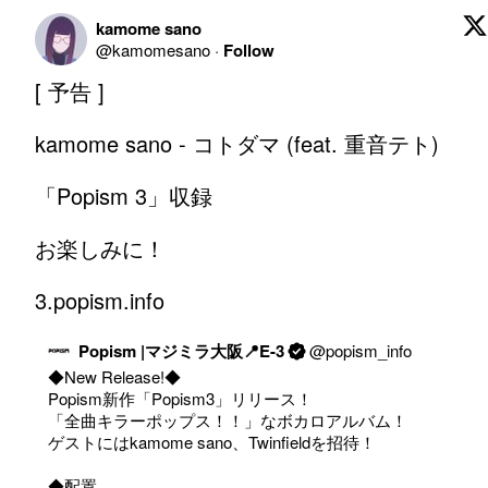
kamome sano
@
kamomesano
·
Follow
[ 予告 ]

kamome sano - コトダマ (feat. 重音テト)

「Popism 3」収録

お楽しみに！

3.popism.info
Popism |マジミラ大阪📍E-3
@
popism_info
◆New Release!◆

Popism新作「Popism3」リリース！

「全曲キラーポップス！！」なボカロアルバム！

ゲストにはkamome sano、Twinfieldを招待！

◆配置
