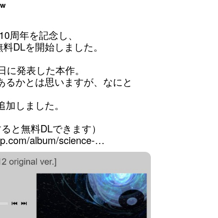
ow
ion」10周年を記念し、

て無料DLを開始しました。

日に発表した本作。

あるかとは思いますが、なにと
加しました。

.com/album/science-…