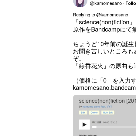
@
kamomesano
·
Foll
Replying to @
kamomesano
「science(non)fict
原作をBandcampに
ちょうど10年前の誕生
お聞き苦しいところも
ぞ。

「線香花火」の原曲も追
kamomesano.bandcamp