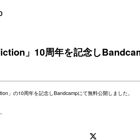
on)fiction」10周年を記念しBan
non)fiction」の10周年を記念しBandcampにて無料公開しました。
。