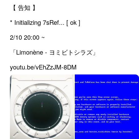
【 告知 】

* Initializing 7sRef... [ ok ]

2/10 20:00 ~

「Limonène - ヨミビトシラズ」

youtu.be/vEhZzJM-8DM