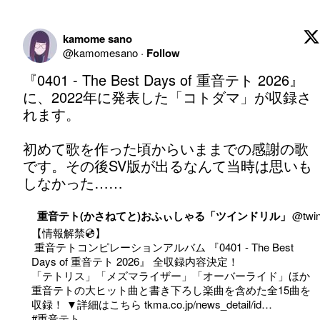
kamome sano
@
kamomesano
·
Follow
『0401 - The Best Days of 重音テト 2026』
に、2022年に発表した「コトダマ」が収録さ
れます。

初めて歌を作った頃からいままでの感謝の歌
です。その後SV版が出るなんて当時は思いも
しなかった……
重音テト(かさねてと)おふぃしゃる「ツインドリル」
@
twin
【情報解禁💿】

 重音テトコンピレーションアルバム 『0401 - The Best 
Days of 重音テト 2026』 全収録内容決定！

「テトリス」「メズマライザー」「オーバーライド」ほか
重音テトの大ヒット曲と書き下ろし楽曲を含めた全15曲を
収録！ ▼詳細はこちら 
tkma.co.jp/news_detail/id…
#重音テト