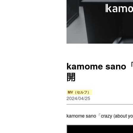
kamome san
開
MV（セルフ）
2024/04/25
kamome sano「crazy (